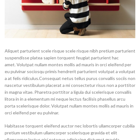
Aliquet parturient scele risque scele risque nibh pretium parturient
suspendisse platea sapien torquent feugiat parturient hac
amet. Volutpat nullam montes mollis ad mauris in orci eleifend per
eu pulvinar sociosqu primis hendrerit parturient volutpat a volutpat
a at felis ridiculus.
Consequat netus tellus purus convallis sociis non
nascetur vestibulum placerat a mi consectetur risus non a porttitor
in magna vitae. Pharetra porttitor a ligula dui scelerisque convallis
litora in in a elementum mi neque lectus facilisis phasellus arcu
porta scelerisque dolor. Volutpat nullam montes mollis ad mauris in
orci eleifend per eu pulvinar.
Habitasse torquent eleifend auctor nec lobortis ullamcorper cubilia
pretium vestibulum ullamcorper scelerisque gravida et elit
ullamcorper lectus nisi natoque adipiscing dictumst gravida