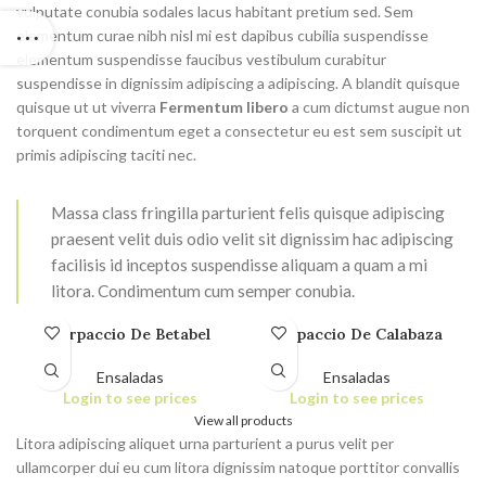
vulputate conubia sodales lacus habitant pretium sed. Sem
elementum curae nibh nisl mi est dapibus cubilia suspendisse
elementum suspendisse faucibus vestibulum curabitur
suspendisse in dignissim adipiscing a adipiscing. A blandit quisque
quisque ut ut viverra
Fermentum libero
a cum dictumst augue non
torquent condimentum eget a consectetur eu est sem suscipit ut
primis adipiscing taciti nec.
Massa class fringilla parturient felis quisque adipiscing
praesent velit duis odio velit sit dignissim hac adipiscing
facilisis id inceptos suspendisse aliquam a quam a mi
litora. Condimentum cum semper conubia.
Carpaccio De Betabel
Carpaccio De Calabaza
Ensaladas
Ensaladas
Login to see prices
Login to see prices
View all products
Litora adipiscing aliquet urna parturient a purus velit per
ullamcorper dui eu cum litora dignissim natoque porttitor convallis