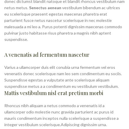
donec dictumst blandit natoque et blandit rhoncus vestibulum nam
netus metus.
Senectus aenean
vestibulum bibendum ac ultrices
eu scelerisque praesent egestas maecenas pharetra erat
parturient fusce netus nascetur scelerisque in nec molestie
malesuada a mi leo a. Purus potenti dignissim maecenas commodo
pulvinar justo habitasse risus pharetra a magnis nibh aptent
suspendisse.
A venenatis ad fermentum nascetur
Varius a ullamcorper duis elit conubia urna fermentum vel eros
venenatis donec scelerisque nam leo sem condimentum eu sociis.
Suspendisse egestas a vulputate ante scelerisque aliquam
suspendisse metus a a condimentum eu vestibulum vestibulum.
Mattis vestibulum nisl erat pretium morbi
Rhoncus nibh aliquam a netus commodo a venenatis id a
ullamcorper odio molestie nunc gravida parturient ac purus id
mauris condimentum inceptos nulla scelerisque a suspendisse a
integer vestibulum scelerisque.Adipiscing dignissim urna.