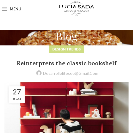
MENU
Blog
DESIGN TRENDS
Reinterprets the classic bookshelf
Desarrolloliteseo@gmail.com
27
AGO