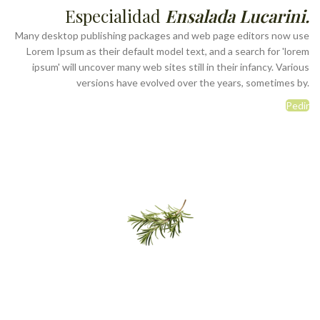
Especialidad
Ensalada Lucarini.
Many desktop publishing packages and web page editors now use
Lorem Ipsum as their default model text, and a search for 'lorem
ipsum' will uncover many web sites still in their infancy. Various
versions have evolved over the years, sometimes by.
Pedir
Haz
tu pedido con nosotros
Nuestro correo electrónico: lacocinadeluciasada@gmail.com
Teléfonos: 83350589 y 83785391