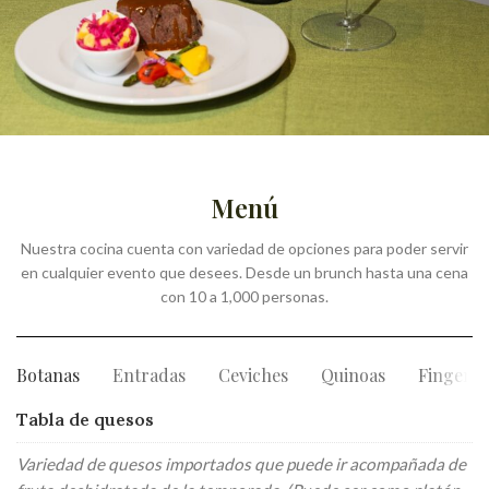
PARA TODO TIPOS DE
Menú
COMIDAS
Nuestra cocina cuenta con variedad de opciones para poder servir
PEDIR
en cualquier evento que desees. Desde un brunch hasta una cena
con 10 a 1,000 personas.
Botanas
Entradas
Ceviches
Quinoas
Finger f
Tabla de quesos
Variedad de quesos importados que puede ir acompañada de